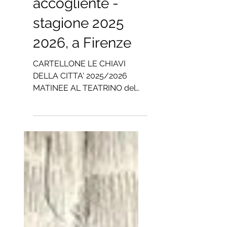
per le scuole in
Teatro
accogliente -
stagione 2025
2026, a Firenze
CARTELLONE LE CHIAVI
DELLA CITTA' 2025/2026
MATINEE AL TEATRINO del
GALLO PER SCUOLE di
FIRENZE o comuni vicini LA
VOLPE CON IL LUME presenta
"LA VOLPE e LA STELLA"
teatro di figura per cielo
stellato e volpe di pezza La
piccola volpe abitava nel folto
della foresta. Per quanto ella