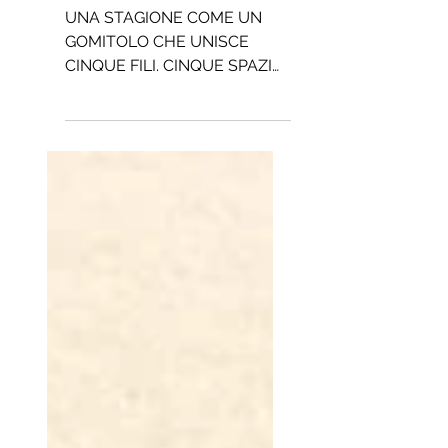
2026
UNA STAGIONE COME UN
GOMITOLO CHE UNISCE
CINQUE FILI. CINQUE SPAZI
TEATRALI IN CINQUE
DIFFERENTI ZONE DI
FIRENZE. OGNI SALA E' DA
SCOPRIRE, OGNI PARTE
DELLA CITTA'
UN'AVVENTURA ....IL GATTO
SALTELLA CON LA SUA
LANA, INTRIGA UNISCE
SEPARA DIVERTE E LA RETE
E' UN'OCCASIONE DI
INCONTRO TRA LUOGHI,
CREAZIONI, MODI DI
LAVORARE E PERSONE.
Anche La Volpe con il Lume è