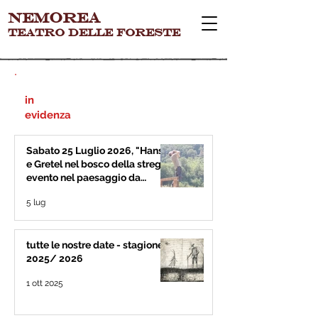
Nemorea
teatro delle foreste
in
evidenza
Sabato 25 Luglio 2026, "Hansel
e Gretel nel bosco della strega",
evento nel paesaggio da
meriggio a imbrunire, Parco
5 lug
Apuane, Puntato (Stazzema,
LU)
tutte le nostre date - stagione
2025/ 2026
1 ott 2025