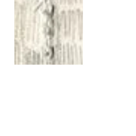
potesse ricordare, la sua
unica amica era sempre stata
una stella. Stella, una sola, che
la volpe incontra ogni notte, a
illuminarle la via. Ma, per
quanto la piccola cerchi, una
sera Stella no