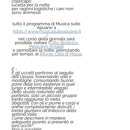
copricapo
lucetta per la notte
per ragioni logistiche i cani non 
sono ammessi
tutto il programma di Musica sulle 
Apuane a 
https://www.musicasulleapuane.it
/
nel corso della giornata sarà 
possibile visitare l'
Orto Botanico 
Pellegrini Ansaldi
e pernottare la notte, prenotando 
per tempo, al 
Rifugio Città di Massa
E -
E gli uccelli partirono al seguito 
dell'Upupa, traversando valli e 
montagne, consumando buona 
parte delle loro esistenze in quel 
lungo e interminabile viaggio.
Dello stuolo radunato alla 
partenza, solo un piccolo gruppo 
trenta raggiunse la meta.
Sbigottiti, con ali e piume e corpi e 
anime completamente distrutti, i 
trenta giunsero all'imbocco della 
settima Valle.
Come descrivere in maniera 
adeguata quanto si presentò ai 
loro occhi?
Non è possibile.