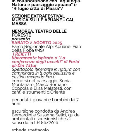
in collaborazione con "Aquilegia. 
Natura e paesaggio apuano" e 
"Rifugio città di Massa"/
SEZIONE EXTRAFESTIVAL 
MUSICA SULLE APUANE - CAI 
MASSA
NEMOREA. TEATRO DELLE 
FORESTE
presenta
SABATO 2 AGOSTO 2025
Parco Regionale Alpi Apuane, Pian 
della Fioba (MS)
 I REIETTI
liberamente ispirato a "La 
conferenza degli uccelli" di Farid 
al-Din 'Attar
Spettacolo itinerante in natura con 
camminata in luoghi bellissimi e 
cestino merenda km 0
immersi nel paesaggio, Sonia 
Montanaro, Marco Romano 
Coppola e Elisa Malatesti, con 
canti e strumenti d'Oriente
per adulti, giovani e bambini dai 7 
anni
escursione condotta da Andrea 
Bernardini e Susanna Selici, guide 
ambientali escursionistiche ai 
sensi della LR 86/2016 
scheda spettacolo 