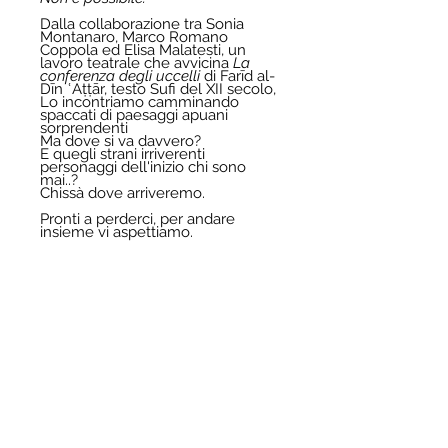
Dalla collaborazione tra Sonia 
Montanaro, Marco Romano 
Coppola ed Elisa Malatesti, un 
lavoro teatrale che avvicina 
La 
conferenza degli uccelli
 di Farīd al-
Dīn ʿAṭṭār, testo Sufi del XII secolo, 
Lo incontriamo camminando 
spaccati di paesaggi apuani 
sorprendenti
Ma dove si va davvero?
E quegli strani irriverenti 
personaggi dell'inizio chi sono 
mai..?
Chissà dove arriveremo.
Pronti a perderci, per andare 
insieme vi aspettiamo.