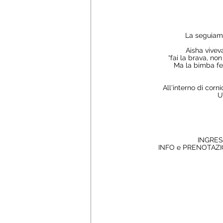
La seguiamo 
Aisha viveva
“fai la brava, no
Ma la bimba fe
All'interno di corn
U
 INGRES
 INFO e PRENOTAZI