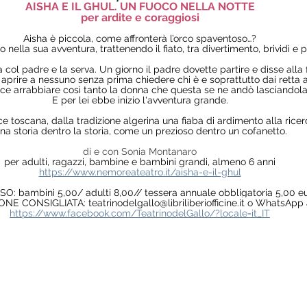
AISHA E IL GHUL. UN FUOCO NELLA NOTTE
per ardite e coraggiosi
Aisha è piccola, come affronterà l’orco spaventoso…?
nella sua avventura, trattenendo il fiato, tra divertimento, brividi e p
 col padre e la serva. Un giorno il padre dovette partire e disse alla fi
n aprire a nessuno senza prima chiedere chi è e soprattutto dai retta al
ce arrabbiare così tanto la donna che questa se ne andò lasciandola 
E per lei ebbe inizio l'avventura grande.
ice toscana, dalla tradizione algerina una fiaba di ardimento alla rice
na storia dentro la storia, come un prezioso dentro un cofanetto.
di e con Sonia Montanaro
per adulti, ragazzi, bambine e bambini grandi, almeno 6 anni
https://www.nemoreateatro.it/aisha-e-il-ghul
SO: bambini 5,00/ adulti 8,00// tessera annuale obbligatoria 5,00 e
ONE CONSIGLIATA: 
teatrinodelgallo@libriliberiofficine.it
 o WhatsApp 
https://www.facebook.com/TeatrinodelGallo/?locale=it_IT