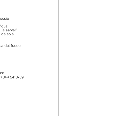
oesia.
glia: 
la serva!”. 
da sola. 
rca del fuoco.
uro
.
a 340 5413759